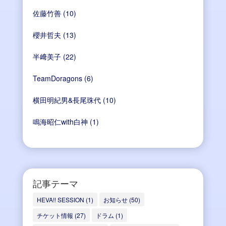
佐藤竹善
(10)
櫻井哲夫
(13)
半﨑美子
(22)
TeamDoragons
(6)
横田明紀男&長尾珠代
(10)
鳴海昭仁with白神
(1)
記事テーマ
HEVA!! SESSION
(1)
お知らせ
(50)
チケット情報
(27)
ドラム
(1)