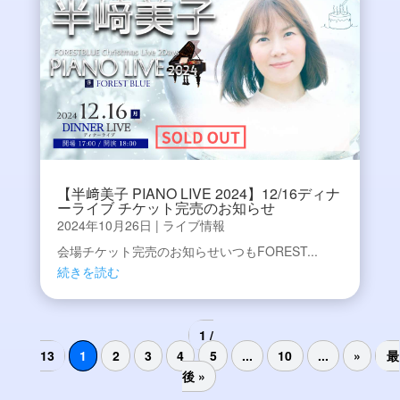
【半﨑美子 PIANO LIVE 2024】12/16ディナ
ーライブ チケット完売のお知らせ
2024年10月26日
|
ライブ情報
会場チケット完売のお知らせいつもFOREST...
続きを読む
1 /
13
1
2
3
4
5
...
10
...
»
最
後 »