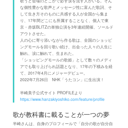
歌うと会場のどこかで必ず涙を流す人がいる。そん
な個性豊かな歌声とメッセージ性に富んだ歌詞、そ
して生き方そのものに共感する人が全国から集ま
り、17年間どこにも所属することなく、個人で東
京・赤坂BLITZの単独公演を3年連続開催、ソールド
アウトさせた。
人の心に寄り添いながら作る歌は、全国のショッピ
ングモールを回り歌い続け、出会った人々の人生に
触れ、涙に触れて、生まれた。
「ショッピングモールの歌姫」として数々のメディ
アでも取り上げられ話題となり、17年の下積みを経
て、2017年4月にメジャーデビュー。
2022年7月26日 NHK「うたコン」に生出演！
半崎美子公式サイト PROFILEより
https://www.hanzakiyoshiko.com/feature/profile
歌が教科書に載ることが一つの夢
半崎さんは、自身のプロフィールで「
自分の歌が自分自