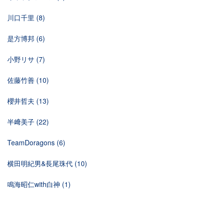
川口千里
(8)
是方博邦
(6)
小野リサ
(7)
佐藤竹善
(10)
櫻井哲夫
(13)
半﨑美子
(22)
TeamDoragons
(6)
横田明紀男&長尾珠代
(10)
鳴海昭仁with白神
(1)