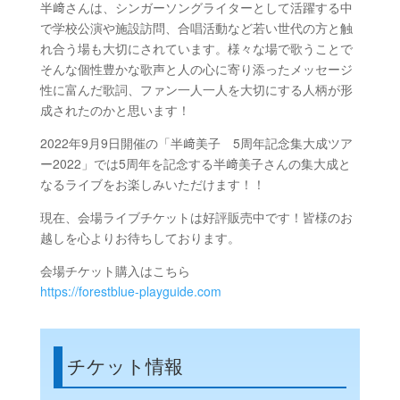
半﨑さんは、シンガーソングライターとして活躍する中
で学校公演や施設訪問、合唱活動など若い世代の方と触
れ合う場も大切にされています。様々な場で歌うことで
そんな個性豊かな歌声と人の心に寄り添ったメッセージ
性に富んだ歌詞、ファン一人一人を大切にする人柄が形
成されたのかと思います！
2022年9月9日開催の「半﨑美子 5周年記念集大成ツア
ー2022」では5周年を記念する半﨑美子さんの集大成と
なるライブを
お楽しみいただけます！！
現在、会場ライブチケットは好評販売中です！皆様のお
越しを心よりお待ちしております。
会場チケット購入はこちら
https://forestblue-playguide.com
チケット情報