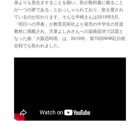
身よりも長生きすることを願い、歌が教科書に載ること
が一つの夢である
」とおっしゃられており、歌を愛され
ているのが伝わります。そんな半崎さんは
2019年5月、
「明日への序奏」が教育芸術社より発売の中学生の音楽
教材に掲載され、
天童よしみさんへの楽曲提供で話題と
なった曲「大阪恋時雨」は、2019年、第70回NHK紅白歌
合戦でも歌われました。