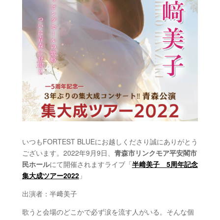
いつもFORTEST BLUEにお越しくださり誠にありがとう
ございます。2022年9月9日、
青森市リンクモア平安閣市
民ホール
にて開催されますライブ「
半﨑美子 5周年記念
集大成ツアー2022
」
出演者：
半﨑美子
歌うと会場のどこかで必ず涙を流す人がいる。そんな個