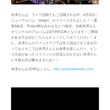
米澤さんは、ライブ活動でもご活躍される中、4月3日に
ニューアルバム
「
delight
」がリリースされました！！通
算
8
枚目、
ProjectM
を合わせると
11
枚目。全曲米澤さん
オリジナルのアルバムは
2018
年以来となります！ご興味
がある方はぜひこちらもチェックしてみてください！ま
た、米澤さんのファンクラブでは年２回ほどオフ会を行
っておりそこでは米澤さんとお食事を楽しんだり、ビン
ゴ大会があったりファンとの交流も欠かさない米澤さん
に今後も目が離せませんね！！
米澤さん公式HPはこちら：
http://yonezawamiku.com/