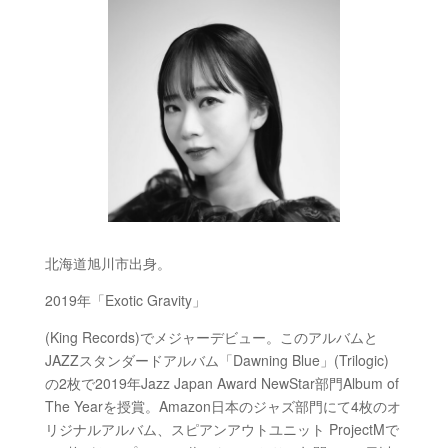
北海道旭川市出身。
2019年「
Exotic Gravity
」
(King Records)でメジャーデビュー。このアルバムと
JAZZ
スタンダードアルバム「
Dawning Blue
」
(Trilogic)
の
2
枚で
2019
年
Jazz Japan Award NewStar
部門
Album
of
The Yearを授賞。
Amazon
日本のジャズ部門にて
4
枚のオ
リジナルアルバム、スピアンアウトユニット
ProjectM
で