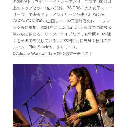
の
3
枚がトップセラ一
1
位となっており、年間で
100
日以
上のトップセラー
1
位を記録。
BS TBS
「大人女子ストー
リーズ」で密着ドキュメンタリーが放映されるほか、
GLAY
の
TAKURO
の全国ツアーや工藤静香のレコーディ
ング等に参加。
2021
年には
Cotton Club
東京での単独公
演を成功させる。リーダーライブだけでも年間
100
本近
くを全国で展開している。
2022
年
2
月に自身７枚目のア
ルバム「
Blue Shadow
」をリリース。
D
’
Addario Woodwinds
日本公認アーティスト