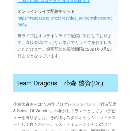
〒037-0062 青森県五所川原市旭町５９
オンラインライブ配信チケット
https://twitcasting.tv/c:forestblue_aomori/shopcart/5
0884
当ライブはオンラインライブ配信に対応しておりま
す。直接会場に行けない場合でもライブをお楽しみ
いただけます。録画配信の視聴期限は2021年3月28
日までとなっています。
Team Dragons 小森 啓資(Dr.)
小森啓資さんは1984年プログレッシブバンド「難波弘之
& Sense Of Wonder」へ参加しドラマーとしてプロデビ
ューを飾りました。その後はスタジオセッションドラマ
ーとして数々のアーティスト・ミュージシャンのツア
ー、セッション、レコーディングに参加し音楽活動を展