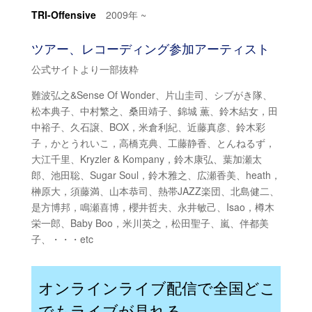
TRI-Offensive
2009年 ~
ツアー、レコーディング参加アーティスト
公式サイトより一部抜粋
難波弘之&Sense Of Wonder、片山圭司、シブがき隊、
松本典子、中村繁之、桑田靖子、錦城 薫、鈴木結女，田
中裕子、久石譲、BOX，米倉利紀、近藤真彦、鈴木彩
子，かとうれいこ，高橋克典、工藤静香、とんねるず，
大江千里、Kryzler & Kompany，鈴木康弘、葉加瀬太
郎、池田聡、Sugar Soul，鈴木雅之、広瀬香美、heath，
榊原大，須藤満、山本恭司、熱帯JAZZ楽団、北島健二、
是方博邦，鳴瀬喜博，櫻井哲夫、永井敏己、Isao，樽木
栄一郎、Baby Boo，米川英之，松田聖子、嵐、伴都美
子、・・・etc
オンラインライブ配信で全国どこ
でもライブが見れる