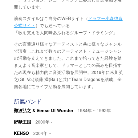
開しています。
演奏スタイルはご自身のWEBサイト（
ドラマー小森啓資
公式サイト
）でも述べている
「歌を支える人間味あふれるグルーブ・ドラミング」
その言葉通り様々なアーティストと共に様々なジャンル
で演奏しこれまで数々のアーティスト・ミュージシャン
の活動を支えてきました。これまで培ってきた経験を踏
まえより音楽家として、ドラマーとしての高みを目指す
ため現在も精力的に音楽活動を展開中。2019年に米川英
之(Gt. Vo.)須藤 満(Ba.)と共にTeam Dragonsを結成。全
国各地にてライブ活動を展開しています。
所属バンド
難波弘之 & Sense Of Wonder
1984年 ~ 1992年
野獣王国
2000年~
KENSO
2004年 ~