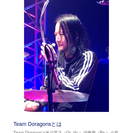
Team Doragonsとは
Team Dragonsは米川英之（Gt. Vo.）須藤満（Ba.）小森