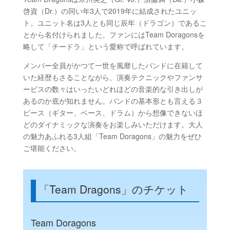
啓資（Dr.）の同い年3人で2019年に結成されたユニッ
ト。ユニット名は3人とも同じ辰年（ドラゴン）であるこ
とから名付けられました。ファンにはTeam Doragonsを
略して「チードラ」という愛称で呼ばれています。
メンバー全員がかつて一世を風靡したバンドに在籍して
いた経歴もさることながら、演奏テクニックやファンサ
ービスの数々はいったいどれほどの音楽的な引き出しが
あるのか底が知れません。バンドの基本形とも言える３
ピース（ギター、ベース、ドラム）から想像できないほ
どのダイナミックな演奏をお楽しみいただけます。大人
の魅力あふれる3人組「Team Doragons」の魅力をぜひ
ご堪能ください。
「Team Dragons」のチケット
Team Doragons