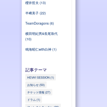
櫻井哲夫
(13)
半﨑美子
(22)
TeamDoragons
(6)
横田明紀男&長尾珠代
(10)
鳴海昭仁with白神
(1)
記事テーマ
HEVA!! SESSION
(1)
お知らせ
(50)
チケット情報
(27)
ドラム
(1)
フォレストキッチン
(29)