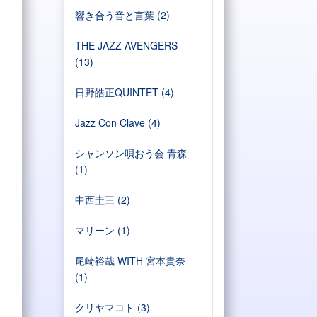
響き合う音と言葉
(2)
THE JAZZ AVENGERS
(13)
日野皓正QUINTET
(4)
Jazz Con Clave
(4)
シャンソン唄おう会 青森
(1)
中西圭三
(2)
マリーン
(1)
尾崎裕哉 WITH 宮本貴奈
(1)
クリヤマコト
(3)