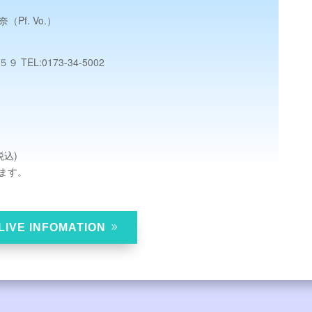
奈（Pf. Vo.）
９ TEL:
0173-34-5002
税込)
ます。
LIVE INFOMATION