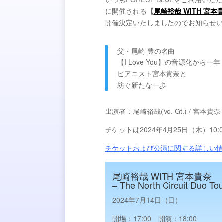
に開催される
【
尾崎裕哉 WITH 宮本貴奈– T
開催決定いたしましたのでお知らせ
父・尾崎 豊の名曲
【I Love You】の音源化から一年
ピアニスト宮本貴奈と
紡ぐ新たな一歩
出演者：尾崎裕哉(Vo. Gt.) / 宮本貴奈（
チケットは2024年4月25日（木）10
チケットおよび公演に関する詳しい
尾崎裕哉 WITH 宮本貴奈
– The North Circuit Duo To
2024年7月14日（日）
開場：17:00 開演：18:00