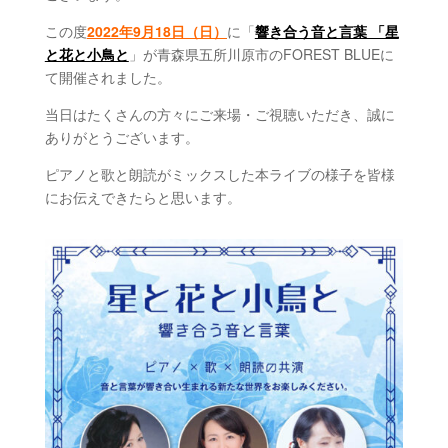
この度
2022年9月18日（日）
に「
響き合う音と言葉 「星
と花と小鳥と
」が
青森県五所川原市の
FOREST BLUE
に
て開催されました。
当日はたくさんの方々にご来場・
ご視聴
いただき、誠に
ありがとうございます。
ピアノと歌と朗読がミックスした本ライブの様子を皆様
にお伝えできたらと思います。