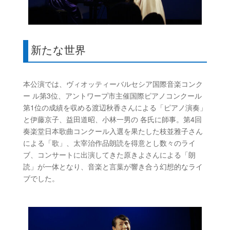
新たな世界
本公演では、
ヴィオッティーバルセシア国際音楽コンク
ー ル第3位、アントワープ市主催国際ピアノコンクール
第1位の成績を収める渡辺秋香さんによる「ピアノ演奏」
と伊藤京子、益田道昭、小林一男の 各氏に師事。第4回
奏楽堂日本歌曲コンクール入選を果たした枝並雅子さん
による「歌」、太宰治作品朗読を得意とし数々のライ
ブ、コンサートに出演してきた原きよさんによる「朗
読」が一体となり、音楽と言葉が響き合う幻想的なライ
ブでした。