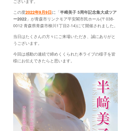
ございます。
この度
2022年9月9日
に「
半﨑美子 5周年記念集大成ツア
ー2022
」が
青森市リンクモア平安閣市民ホール(〒038-
0012 青森県青森市柳川1丁目2-14)
にて開催されました。
当日はたくさんの方々にご来場いただき、誠にありがと
うございます。
今回は感動の連続で締めくくられた本ライブの様子を皆
様にお伝えできたらと思います。