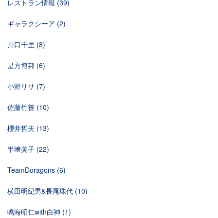
レストラン情報
(39)
ギャラクシーア
(2)
川口千里
(8)
是方博邦
(6)
小野リサ
(7)
佐藤竹善
(10)
櫻井哲夫
(13)
半﨑美子
(22)
TeamDoragons
(6)
横田明紀男&長尾珠代
(10)
鳴海昭仁with白神
(1)