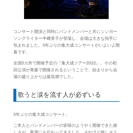
コンサート開演と同時にバンドメンバーと共にシンガー
ソングライター半﨑美子が登場し、会場は大きな拍手に
包まれました。3年ぶりの集大成コンサートがいよいよ開
幕です。
全国5カ所で開催予定の『集大成ツアー2022』。その初
回公演が青森で開催されるということで、始まりから会
場の盛り上がりは最高潮でした。
歌うと涙を流す人が必ずいる
3年ぶりの集大成コンサート。
ご本人とバンドメンバーの皆様のようやく開催できた嬉
しさが、客席にも伝わってきました。それほど嬉しそう