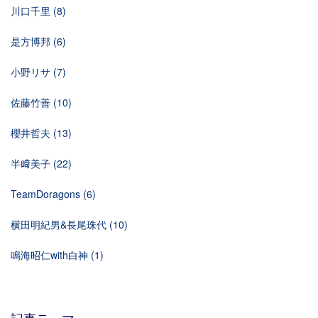
川口千里
(8)
是方博邦
(6)
小野リサ
(7)
佐藤竹善
(10)
櫻井哲夫
(13)
半﨑美子
(22)
TeamDoragons
(6)
横田明紀男&長尾珠代
(10)
鳴海昭仁with白神
(1)
記事テーマ