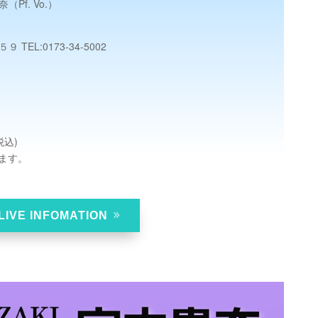
奈（Pf. Vo.）
９ TEL:
0173-34-5002
税込)
ます。
LIVE INFOMATION