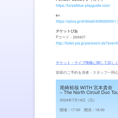
https://forestblue-playguide.com/
e+
https://eplus.jp/sf/detail/408926000
チケットぴあ
Pコード：269407
http://ticket.pia.jp/pia/event.ds?eve
チケット・ライブ情報に関して詳し
皆様のご予約を演者・スタッフ一同
尾崎裕哉 WITH 宮本貴奈
– The North Circuit Duo To
2024年7月14日（日）
開場：17:00 開演：18:00