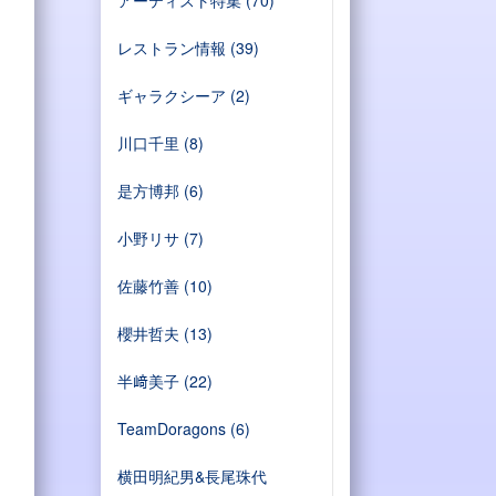
アーティスト特集
(70)
レストラン情報
(39)
ギャラクシーア
(2)
川口千里
(8)
是方博邦
(6)
小野リサ
(7)
佐藤竹善
(10)
櫻井哲夫
(13)
半﨑美子
(22)
TeamDoragons
(6)
横田明紀男&長尾珠代