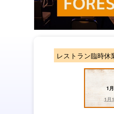
レストラン臨時休
1月
1月