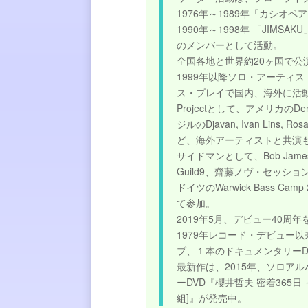
1976年～1989年「カシオペ
1990年～1998年 「JIMSAKU
のメンバーとして活動。
全国各地と世界約20ヶ国で公
1999年以降ソロ・アーティ
ス・プレイで国内、海外に活
Projectとして、アメリカのDenni
ジルのDjavan, Ivan Lins, Ro
ど、海外アーティストと共演
サイドマンとして、Bob Ja
Guild9、齋藤ノヴ・セッ
ドイツのWarwick Bass 
て参加。
2019年5月、デビュー40周
1979年レコード・デビュー以
ブ、１本のドキュメンタリーD
最新作は、2015年、ソロアルバムC
ーDVD『
櫻井哲夫 密着365
組]』が発売中。