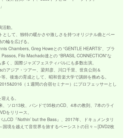
ア」
」
演活動。
ストとして、独特の暖かさや激しさを持つオリジナル曲とベー
動の輪を広げる。
s Chambers, Greg Howeとの “GENTLE HEARTS”、ブラ
sa Passos, Filo Machado達との “BRASIL CONNECTION”な
も多く、国際ジャズフェスティバルにも多数出演。
mesのアジア・ツアー、梁邦彦、川口千里、世良公則＆
ション等。後進の育成として、昭和音楽大学で講師を務める。
Camp 2015&2016（１週間の合宿セミナー）にプロフェッサーとし
年を迎える。
来、ソロ13枚、バンドで35枚のCD、4本の教則、7本のライ
VDをリリース。
D『Nothin’ but the Bass』、2017年、ドキュメンタリ
日 ～国境を越えて音世界を旅するベーシストの日々～[DVD2枚