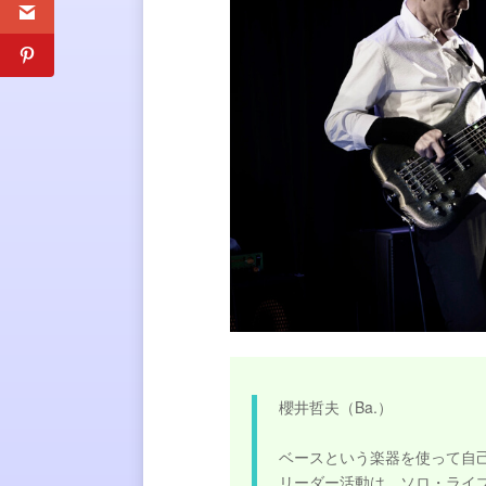
櫻井哲夫（Ba.）
ベースという楽器を使って自
リーダー活動は、ソロ・ライブ