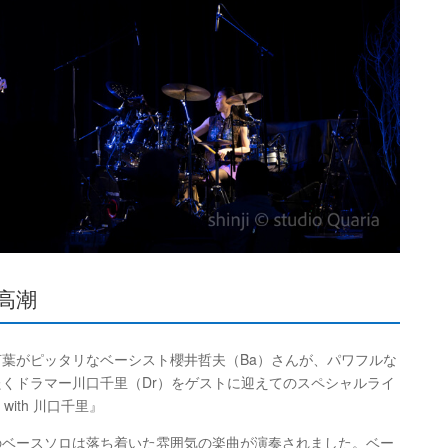
高潮
葉がピッタリなベーシスト櫻井哲夫（Ba）さんが、パワフルな
くドラマー川口千里（Dr）をゲストに迎えてのスペシャルライ
o with 川口千里
』
のベースソロは落ち着いた雰囲気の楽曲が演奏されました。ベー