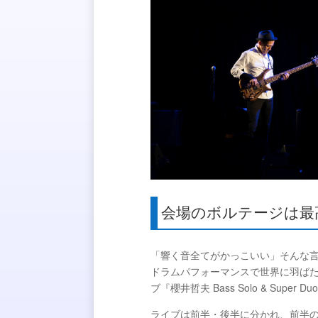
会場のボルテージは最
「響く音全てがかっこいい」そんな言
ドラムパフォーマンスで世界に羽ばた
ブ『
櫻井哲夫 Bass Solo & Super Du
ライブは前半・後半に分かれ、前半