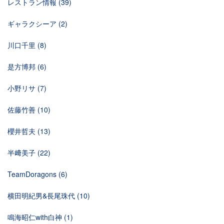
レストラン情報
(39)
ギャラクシーア
(2)
川口千里
(8)
是方博邦
(6)
小野リサ
(7)
佐藤竹善
(10)
櫻井哲夫
(13)
半﨑美子
(22)
TeamDoragons
(6)
横田明紀男&長尾珠代
(10)
鳴海昭仁with白神
(1)