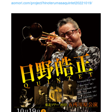
aomori.com/project/hinoterumasaquintet20221019/