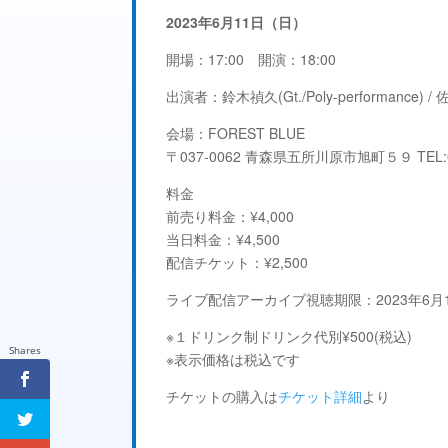
2023年6月11日（日）
開場：17:00 開演：18:00
出演者：
鈴木禎久(Gt./Poly-performance) / 佐野
会場：
FOREST BLUE
〒037-0062 青森県五所川原市旭町５９ TEL:01
料金
前売り料金：¥4,000
当日料金：¥4,500
配信チケット：¥2,500
ライブ配信アーカイブ視聴期限：2023年6月13日
※１ドリンク制ドリンク代別¥500(税込)
Shares
※表示価格は税込です
チケットの購入は
チケット詳細
より