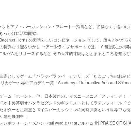
頃から ピアノ・パーカッション・フルート・指笛など、節操なく手をつけ
きっかけに活動開始。
cchus Horns の素晴らしいコンビネーション そして、誰もがお
の特異な才能をいかし ツアーやライブサポートでは、10 種類以上の楽
年にソロアルバムをリリースするなど その天才的才能はとどまるところを知ら
曲家としてゲーム「パラッパラッパー」シリーズ「たまごっちのおみせ
デミー賞「Academy of Interactive Arts and Sciences」にお
ゲーム「ホーント」他、日本製作のディズニーアニメ「スティッチ！」
ほか中路英明オバタラセグンドのギタリストとしてラテンフィールドで
たギターと足鍵盤とボイスパーカッションの同時演奏という世界でも例
活動を展開中！
ラリージャズバンドtail windより1stアルバム”IN PRAISE OF SH