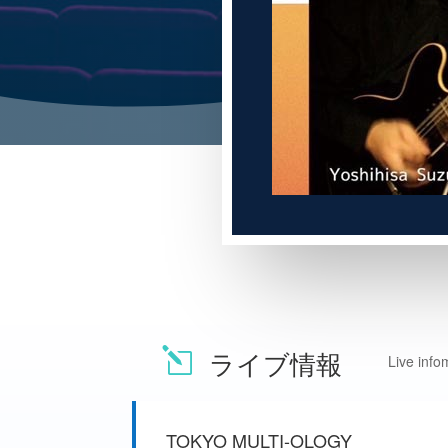
ライブ情報
l
Live info
TOKYO MULTI-OLOGY