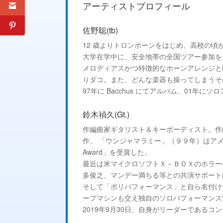
アーティストプロフィール
佐野聡(tb)
12 歳よりトロンボーンをはじめ、高校の
大学在学中に、安全地帯の全国ツアー参加を
メロディアスかつ特徴的なホーンアレンジとBa
りダコ。また、どんな楽器も操ってしまうそ
97年に Bacchus にてアルバム、01
鈴木禎久(Gt.)
作編曲家ギタリスト＆キーボーディスト。作
作、 「ウンジャマラミー」（９９年）はアメリカゲーム界のアカ
Award」を受賞した。
最近は米マイクロソフトＸ－ＢＯＸのホラー
多俊之、マンデー満ちる等との共演サポート
そして「ポリパフォーマンス」と自ら名付け
ープマシンも交え独自のソロパフォーマンス
2019年9月30日、自身がリーダーであるコンテンポ