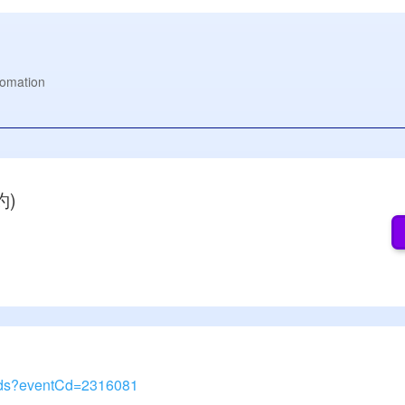
fomation
約)
ent.ds?eventCd=2316081