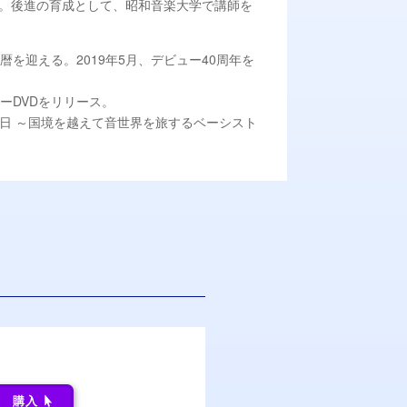
ン等。後進の育成として、昭和音楽大学で講師を
、還暦を迎える。2019年5月、デビュー40周年を
ーDVDをリリース。
密着365日 ～国境を越えて音世界を旅するベーシスト
購入