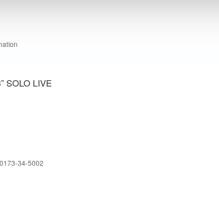
mation
3” SOLO LIVE
73-34-5002