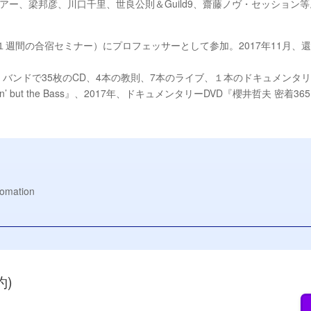
・ツアー、梁邦彦、川口千里、世良公則＆Guild9、齋藤ノヴ・セッショ
5&2016（１週間の合宿セミナー）にプロフェッサーとして参加。2017年11月
、バンドで35枚のCD、4本の教則、7本のライブ、１本のドキュメンタリ
n’ but the Bass』、2017年、ドキュメンタリーDVD『櫻井哲夫 
fomation
約)