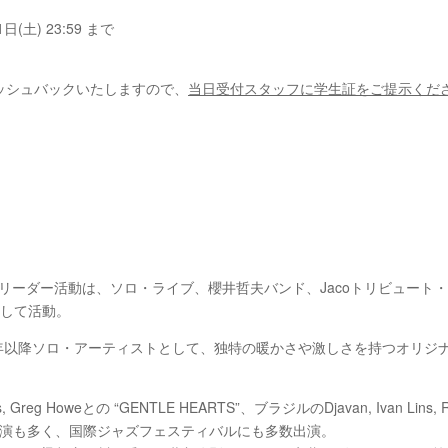
土) 23:59 まで
ッシュバックいたしますので、
当日受付スタッフに学生証をご提示くだ
ーダー活動は、ソロ・ライブ、櫻井哲夫バンド、Jacoトリビュート・ラ
ーとして活動。
99年以降ソロ・アーティストとして、独特の暖かさや激しさを持つオリ
reg Howeとの “GENTLE HEARTS”、ブラジルのDjavan, Ivan Lins, Ros
トと共演も多く、国際ジャズフェスティバルにも多数出演。