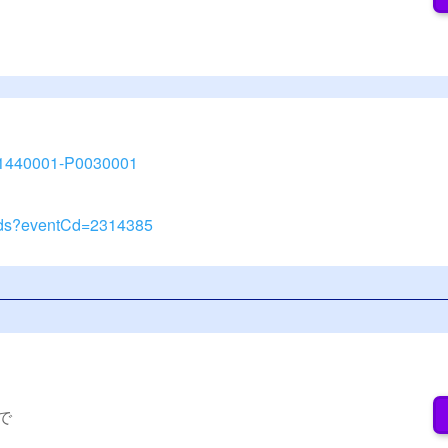
/3851440001-P0030001
ent.ds?eventCd=2314385
まで