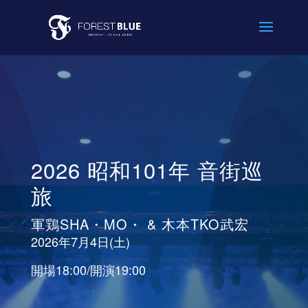
2026 昭和101年 音街巡
旅
軍鶏SHA・MO・ & 木本TKO武宏
2026年7月4日(土)
開場18:00/開演19:00