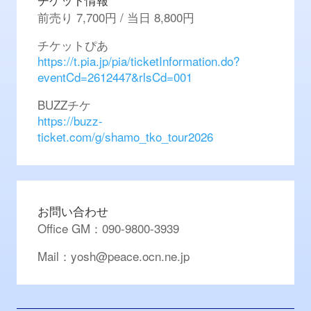
前売り 7,700円 / 当日 8,800円
チケットぴあ
https://t.pia.jp/pia/ticketInformation.do?
eventCd=2612447&rlsCd=001
BUZZチケ
https://buzz-
ticket.com/g/shamo_tko_tour2026
お問い合わせ
Office GM：090-9800-3939
Mail：yosh@peace.ocn.ne.jp