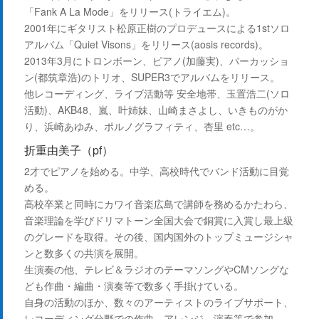
「Fank A La Mode」をリリース(トライエム)。
2001年にギタリスト松原正樹のプロデュースによる1stソロ
アルバム「Quiet Visons」をリリース(aosis records)。
2013年3月にトロンボーン、ピアノ(加藤実)、パーカッショ
ン(都筑章浩)のトリオ、SUPER3でアルバムをリリース。
他レコーディング、ライブ活動等 安全地帯、玉置浩二(ソロ
活動)、AKB48、嵐、叶姉妹、山崎まさよし、いきものがか
り、浜崎あゆみ、ポルノグラフィティ、杏里 etc…。
折重由美子（pf）
2才でピアノを始める。中学、高校時代でバンド活動に目覚
める。
高校卒業と同時にカワイ音楽広島で講師を務めるかたわら、
音楽理論を学びドリマトーン全国大会で銅賞に入賞し最上級
のグレードを取得。その後、国内国外のトップミュージシャ
ンと数多くの共演を展開。
生演奏の他、テレビ＆ラジオのテーマソングやCMソングな
ども作曲・編曲・演奏等で数多く手掛けている。
自身の活動のほか、数々のアーティストのライブサポート、
レコーディング分野での作曲、アレンジ、演奏等で参加。