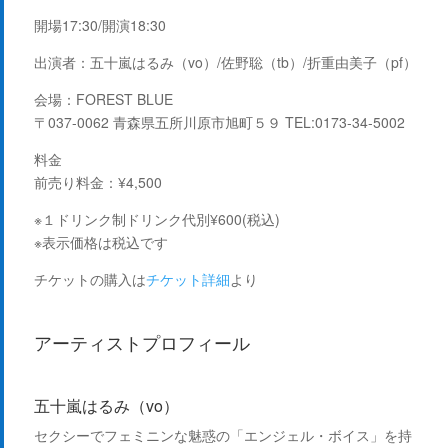
開場17:30/開演18:30
出演者：五十嵐はるみ（vo）/佐野聡（tb）/折重由美子（pf）
会場：
FOREST BLUE
〒037-0062 青森県五所川原市旭町５９ TEL:0173-34-5002
料金
前売り料金：¥4,500
※１ドリンク制ドリンク代別¥600(税込)
※表示価格は税込です
チケットの購入は
チケット詳細
より
アーティストプロフィール
五十嵐はるみ（vo）
セクシーでフェミニンな魅惑の「エンジェル・ボイス」を持