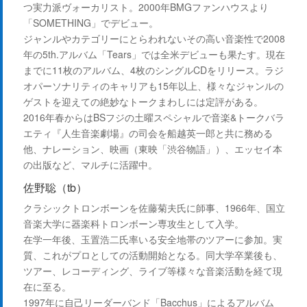
つ実力派ヴォーカリスト。2000年BMGファンハウスより
「SOMETHING」でデビュー。
ジャンルやカテゴリーにとらわれないその高い音楽性で2008
年の5th.アルバム「Tears」では全米デビューも果たす。現在
までに11枚のアルバム、4枚のシングルCDをリリース。ラジ
オパーソナリティのキャリアも15年以上、様々なジャンルの
ゲストを迎えての絶妙なトークまわしには定評がある。
2016年春からはBSフジの土曜スペシャルで音楽&トークバラ
エティ『人生音楽劇場』の司会を船越英一郎と共に務める
他、ナレーション、映画（東映「渋谷物語」）、エッセイ本
の出版など、マルチに活躍中。
佐野聡（tb）
クラシックトロンボーンを佐藤菊夫氏に師事、1966年、国立
音楽大学に器楽科トロンボーン専攻生として入学。
在学一年後、玉置浩二氏率いる安全地帯のツアーに参加。実
質、これがプロとしての活動開始となる。同大学卒業後も、
ツアー、レコーディング、ライブ等様々な音楽活動を経て現
在に至る。
1997年に自己リーダーバンド「Bacchus」によるアルバム