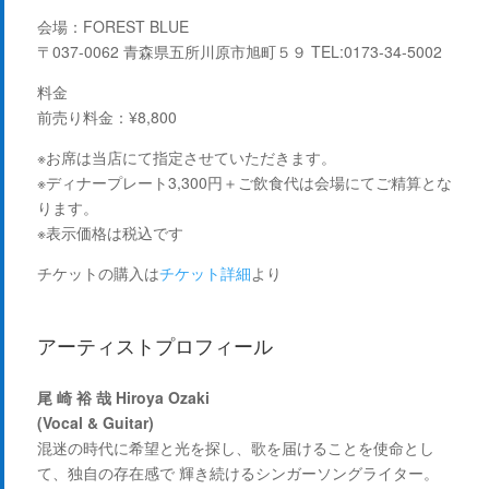
会場：
FOREST BLUE
〒037-0062 青森県五所川原市旭町５９ TEL:0173-34-5002
料金
前売り料金：¥8,800
※お席は当店にて指定させていただきます。
※ディナープレート3,300円＋ご飲食代は会場にてご精算とな
ります。
※表示価格は税込です
チケットの購入は
チケット詳細
より
アーティストプロフィール
尾 崎 裕 哉 Hiroya Ozaki
(Vocal & Guitar)
混迷の時代に希望と光を探し、歌を届けることを使命とし
て、独自の存在感で 輝き続けるシンガーソングライター。