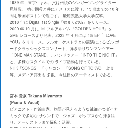
1989 年、東京生まれ。父は伝説のシンガーソングライター
尾崎豊。 幼少期母と共にアメリカに渡り、15 歳までの 10 年
間を米国ボストンで過ごす。 慶應義塾大学大学院卒。
2016 年に Digital 1st Single『始まりの街』をリリース。
2020 年 10 月に 1st フルアルバム『GOLDEN HOUR』を
SME レコーズより発表。2023 年 4 月には 4th EP「I LOVE
YOU」をリリース。フルオーケストラとの競演によるビル ボ
ードクラッシックスコンサート、弾き語りワンマンツアー
「ONE MAN STAND」、バンドツアー「INTO THE NIGHT」
と、多様なスタイルでの ライブ活動を行っている。
NHK「SONGS」「うたコン」「SONG OF TOKYO」出演
等、メディア露出も 多数、今注目のアーティストである。
宮本 貴奈 Takana Miyamoto
(Piano & Vocal)
ピアニスト・作編曲家。物語が見えるような繊細かつダイナ
ミックで多彩な サウンドで、ジャズ、ポップスから弾き語
り、オーケストラまで幅広く活躍。