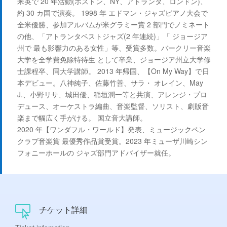
米英で 20 年活動(ボストン、NY、アトランタ、ロンドン)、
約 30 カ国で演奏。 1998 年 エドマン・ジャズピアノ大会で
全米優勝、参加アルバムが米グラミー賞 2 部門でノミネート
の他、「アトランタベストジャズ(2 年連続)」「 ジョージア
州で 最も影響力のある女性」等、受賞多数。バークリー音楽
大学を全学費免除特待生 として卒業、ジョージア州立大学修
士課程卒、同大学講師。 2013 年帰国、【On My Way】で日
本デビュー。八神純子、佐藤竹善、サラ・ オレイン、May
J.、小野リサ、城田優、稲垣潤一等と共演、アレンジ・プロ
デュース、オーケストラ編曲、音楽監督、ソリスト、劇版音
楽まで幅広く手がける。 国立音大講師。
2020 年【ワンダフル・ワールド】発表、ミュージックペン
クラブ音楽賞 最優秀作品賞受賞。2023 年ミューザ川崎シン
フォニーホールの ジャズ部門アドバイザー就任。
チケット詳細
