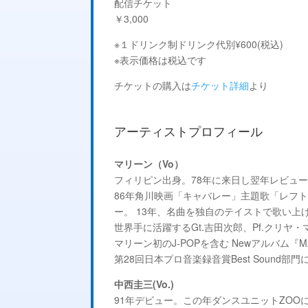
配信チケット
￥3,000
※１ドリンク制ドリンク代別¥600(税込)
※表示価格は税込です
チケットの購入は
チケット詳細
より
アーティストプロフィール
マリーン（Vo）
フィリピン出身。78年に来日し翌年レビュ
86年角川映画「キャバレー」主題歌「レフ
ー。 13年、名曲を独自のテイストで歌い
世界手に活躍するGt.吉田次郎、Pf.クリヤ
マリーン初のJ-POPを含む Newアルバム『MARL
第28回日本プロ音楽録音賞Best Sound部
中西圭三(Vo.)
91年デビュー。この年ダンスユニットZOOに提供