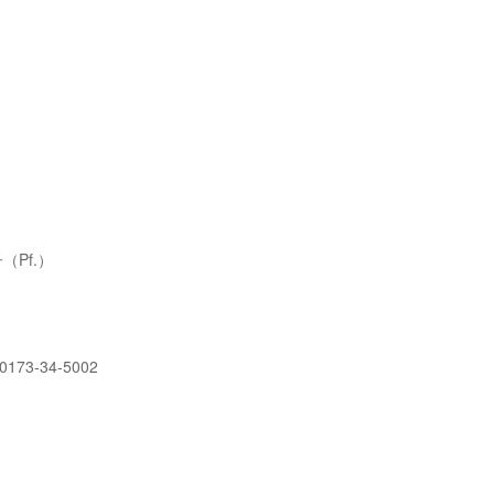
（Pf.）
73-34-5002