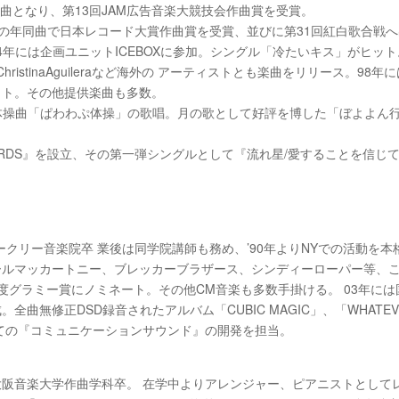
曲となり、第13回JAM広告音楽大競技会作曲賞を受賞。
この年同曲で日本レコード大賞作曲賞を受賞、並びに第31回紅白歌合戦へ出場
4年には企画ユニットICEBOXに参加。シングル「冷たいキス」がヒット
son ・ChristinaAguileraなど海外の アーティストとも楽曲をリリー
ット。その他提供楽曲も多数。
の体操曲「ぱわわぷ体操」の歌唱。月の歌として好評を博した「ぼよよん
CORDS』を設立、その第一弾シングルとして『流れ星/愛することを信じて～Ama
ークリー音楽院卒 業後は同学院講師も務め、’90年よりNYでの活動を
ールマッカートニー、ブレッカーブラザース、シンディーローパー等、こ
度グラミー賞にノミネート。その他CM音楽も多数手掛ける。 03年には国
。全曲無修正DSD録音されたアルバム「CUBIC MAGIC」、「WHATE
Sの全ての『コミュニケーションサウンド』の開発を担当。
。大阪音楽大学作曲学科卒。 在学中よりアレンジャー、ピアニストとし