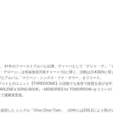
ー。 81年のファーストアルバム以降、ディーバとして「デジャ・ヴ」
ト・アローン」は有線放送洋楽チャート1位に輝く。活動は日本国内に留
上げたアルバム「マリーン・シングス・ドナ・サマー」をリリース。
・マコトとのユニット【THREESOME】の活動でも各所で絶賛を浴びる中
ENE’s SONG BOOK』~MEMORIES for TOMORROW~をリリース!
門にて優勝賞受賞。
した シングル「Choo Choo Train」 （03年にはEXILEによ