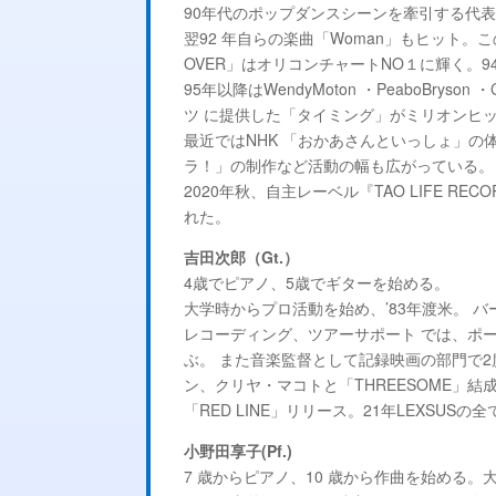
90年代のポップダンスシーンを牽引する代表
翌92 年自らの楽曲「Woman」もヒット。
OVER」はオリコンチャートNO１に輝く。9
95年以降はWendyMoton ・PeaboBry
ツ に提供した「タイミング」がミリオンヒ
最近ではNHK 「おかあさんといっしょ」
ラ！」の制作など活動の幅も広がっている。
2020年秋、自主レーベル『TAO LIFE RE
れた。
吉田次郎（Gt.）
4歳でピアノ、5歳でギターを始める。
大学時からプロ活動を始め、’83年渡米。 バ
レコーディング、ツアーサポート では、ポ
ぶ。 また音楽監督として記録映画の部門で2
ン、クリヤ・マコトと「THREESOME」結成
「RED LINE」リリース。21年LEXSU
小野田享子(Pf.)
7 歳からピアノ、10 歳から作曲を始める