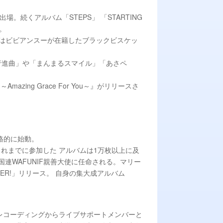
。続くアルバム「STEPS」 「STARTING
。
ス。98年にはビビアンスーが在籍したブラックビスケッ
行進曲」や「まんまるスマイル」「あさペ
zing Grace For You～』がリリースさ
本格的に始動。
れまでに参加した アルバムは1万枚以上に及
連WAFUNIF親善大使に任命される。マリー
VER!」リリース。 自身の集大成アルバム
てレコーディングからライブサポートメンバーと