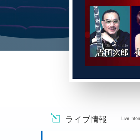
ライブ情報
l
Live info