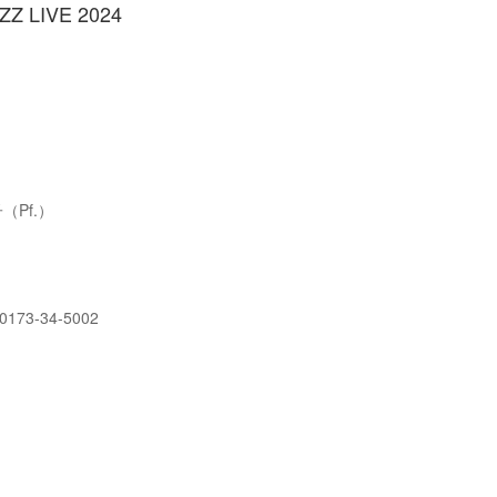
LIVE 2024
（Pf.）
73-34-5002