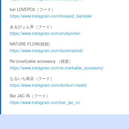
bar LOVEPO2（フード）
https://www.instagram.com/lovepo2_barstyle/
あるびょん亭（フード）
https://www.instagram.com/arubyontei/
NATURE-FLOW(雑貨)
https://www.instagram.com/tsurenaiclub/
Re:(mark)able accessory （雑貨）
https://www.instagram.com/re.markable_accessory/
なるいち商店（フード）
https://www.instagram.com/donburi.meshi/
Bar JAC IN（フード）
https://www.instagram.com/bar_jac_in/