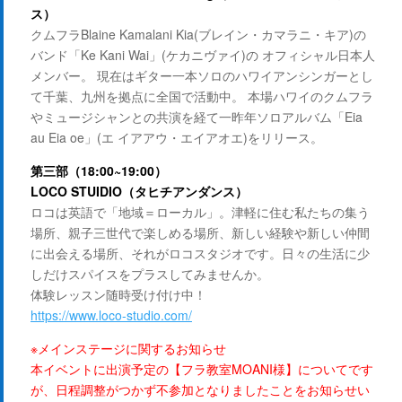
ス）
クムフラBlaine Kamalani Kia(ブレイン・カマラニ・キア)の
バンド「Ke Kani Wai」(ケカニヴァイ)の オフィシャル日本人
メンバー。 現在はギター一本ソロのハワイアンシンガーとし
て千葉、九州を拠点に全国で活動中。 本場ハワイのクムフラ
やミュージシャンとの共演を経て一昨年ソロアルバム「Eia
au Eia oe」(エ イアアウ・エイアオエ)をリリース。
第三部（18:00~19:00）
LOCO STUIDIO（タヒチアンダンス）
ロコは英語で「地域＝ローカル」。津軽に住む私たちの集う
場所、親子三世代で楽しめる場所、新しい経験や新しい仲間
に出会える場所、それがロコスタジオです。日々の生活に少
しだけスパイスをプラスしてみませんか。
体験レッスン随時受け付け中！
https://www.loco-studio.com/
※メインステージに関するお知らせ
本イベントに出演予定の【フラ教室MOANI様】についてです
が、日程調整がつかず不参加となりましたことをお知らせい