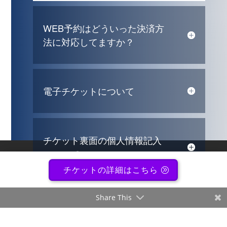
WEB予約はどういった決済方
法に対応してますか？
電子チケットについて
チケット裏面の個人情報記入
について
チケットの詳細はこちら
オンラインライブ配信につい
Share This
て